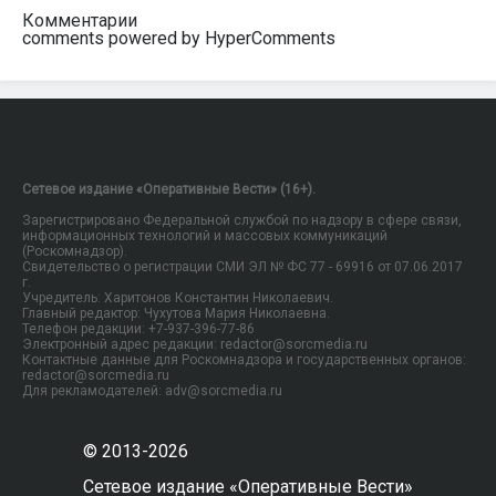
Комментарии
comments powered by HyperComments
Сетевое издание «Оперативные Вести» (16+).
Зарегистрировано Федеральной службой по надзору в сфере связи,
информационных технологий и массовых коммуникаций
(Роскомнадзор).
Свидетельство о регистрации СМИ ЭЛ № ФС 77 - 69916 от 07.06.2017
г.
Учредитель: Харитонов Константин Николаевич.
Главный редактор: Чухутова Мария Николаевна.
Телефон редакции: +7-937-396-77-86
Электронный адрес редакции: redactor@sorcmedia.ru
Контактные данные для Роскомнадзора и государственных органов:
redactor@sorcmedia.ru
Для рекламодателей: adv@sorcmedia.ru
© 2013-2026
Сетевое издание «Оперативные Вести»