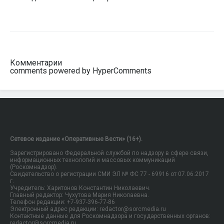
Комментарии
comments powered by HyperComments
Сетевое издание «Оперативные Вести» (16+).
Зарегистрировано Федеральной службой по надзору в сфере связи,
информационных технологий и массовых коммуникаций
(Роскомнадзор).
Свидетельство о регистрации СМИ ЭЛ № ФС 77 - 69916 от 07.06.2017
г.
Учредитель: Харитонов Константин Николаевич.
Главный редактор: Чухутова Мария Николаевна.
Телефон редакции: +7-937-396-77-86
Электронный адрес редакции: redactor@sorcmedia.ru
Контактные данные для Роскомнадзора и государственных органов:
redactor@sorcmedia.ru