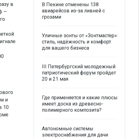
разу в
В Пекине отменены 138
авиарейсов из-за ливней с
ф —
грозами
го
меткой
Уличные зонты от «Зонтмастер»:
игнале
стиль, надёжность и комфорт
для вашего бизнеса
00
III Петербургский молодежный
патриотический форум пройдет
20 и 21 мая
кового
Где применяется и какие плюсы
м и
имеет доска из древесно-
в 10
полимерного композита?
орме
Автономные системы
электроснабжения для дачи