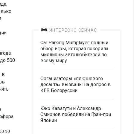
да.
олько
я
ИНТЕРЕСНО СЕЙЧАС
ции
Car Parking Multiplayer: полный
обзор игры, которая покорила
года,
миллионы автолюбителей по
 до 500
всему миру
. К
Организаторы «плюшевого
ов
десанта» вызваны на допрос в
нять
КГБ Белоруссии
Юко Кавагути и Александр
е
Смирнов победили на Гран-при
тофора
Японии
фа за