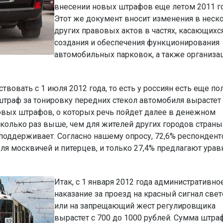
внесении новых штрафов еще летом 2011 го
Этот же документ вносит изменения в неск
других правовых актов в частях, касающихс
создания и обеспечения функционирования
автомобильных парковок, а также организа
овать с 1 июля 2012 года, то есть у россиян есть еще пол
 штраф за тонировку передних стекол автомобиля вырастет
 новых штрафов, о которых речь пойдет далее в денежном
колько раз выше, чем для жителей других городов страны
поддерживает. Согласно нашему опросу, 72,6% респондент
ля москвичей и питерцев, и только 27,4% предлагают урав
Итак, с 1 января 2012 года административно
наказание за проезд на красный сигнал све
или на запрещающий жест регулировщика
вырастет с 700 до 1000 рублей. Сумма штра