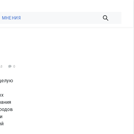
МНЕНИЯ
63
0
целую
ых
зания
ородов
и
ий