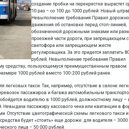
создание пробки на перекрестке вырастет с
10 раз – со 100 до 1000 рублей. Новый штра
Невыполнение требования Правил дорожно
движения об остановке перед стоп-линией,
обозначенной дорожными знаками или раз
проезжей части дороги, при запрещающем с
светофора или запрещающем жесте
регулировщика. За это придется заплатить 8
рублей. Невыполнение требования Правил
ому средству, пользующемуся преимущественным правом
размере 1000 рублей вместо 100-200 рублей ранее.
я легковых такси. Так, например, отсутствие в салоне лег
еревозок пассажиров и багажа автомобильным транспорто
обойдется водителю в 1000 рублей, должностному лицу – 
ей. Невыдача пассажиру кассового чека или квитанции в ф
ми. Отсутствие цветографической схемы легкового такси и
средства будет «стоить» еще дороже: для водителя – 3000
ческого лица – 50 000 рублей.