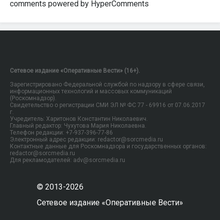
comments powered by HyperComments
Сетевое издание «Оперативные Вести» (16+).
Зарегистрировано Федеральной службой по надзору в сфере связи,
информационных технологий и массовых коммуникаций
(Роскомнадзор).
Свидетельство о регистрации СМИ ЭЛ № ФС 77 - 69916 от 07.06.2017
г.
Учредитель: Харитонов Константин Николаевич.
Главный редактор: Чухутова Мария Николаевна.
Телефон редакции: +7-937-396-77-86
Электронный адрес редакции: redactor@sorcmedia.ru
Контактные данные для Роскомнадзора и государственных органов:
redactor@sorcmedia.ru
Для рекламодателей: adv@sorcmedia.ru
© 2013-2026
Сетевое издание «Оперативные Вести»