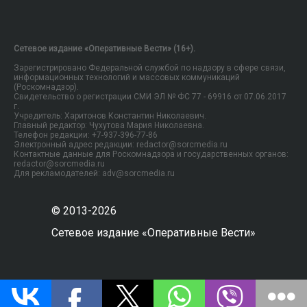
Сетевое издание «Оперативные Вести» (16+).
Зарегистрировано Федеральной службой по надзору в сфере связи,
информационных технологий и массовых коммуникаций
(Роскомнадзор).
Свидетельство о регистрации СМИ ЭЛ № ФС 77 - 69916 от 07.06.2017
г.
Учредитель: Харитонов Константин Николаевич.
Главный редактор: Чухутова Мария Николаевна.
Телефон редакции: +7-937-396-77-86
Электронный адрес редакции: redactor@sorcmedia.ru
Контактные данные для Роскомнадзора и государственных органов:
redactor@sorcmedia.ru
Для рекламодателей: adv@sorcmedia.ru
© 2013-2026
Сетевое издание «Оперативные Вести»