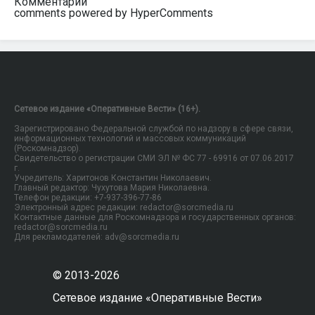
Комментарии
comments powered by HyperComments
Сетевое издание «Оперативные Вести» (16+).
Зарегистрировано Федеральной службой по надзору в сфере связи,
информационных технологий и массовых коммуникаций
(Роскомнадзор).
Свидетельство о регистрации СМИ ЭЛ № ФС 77 - 69916 от 07.06.2017
г.
Учредитель: Харитонов Константин Николаевич.
Главный редактор: Чухутова Мария Николаевна.
Телефон редакции: +7-937-396-77-86
Электронный адрес редакции: redactor@sorcmedia.ru
Контактные данные для Роскомнадзора и государственных органов:
redactor@sorcmedia.ru
Для рекламодателей: adv@sorcmedia.ru
© 2013-2026
Сетевое издание «Оперативные Вести»