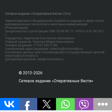
Сетевое издание «Оперативные Вести» (16+).
Зарегистрировано Федеральной службой по надзору в сфере связи,
информационных технологий и массовых коммуникаций
(Роскомнадзор).
Свидетельство о регистрации СМИ ЭЛ № ФС 77 - 69916 от 07.06.2017
г.
Учредитель: Харитонов Константин Николаевич.
Главный редактор: Чухутова Мария Николаевна.
Телефон редакции: +7-937-396-77-86
Электронный адрес редакции: redactor@sorcmedia.ru
Контактные данные для Роскомнадзора и государственных органов:
redactor@sorcmedia.ru
Для рекламодателей: adv@sorcmedia.ru
© 2013-2026
Сетевое издание «Оперативные Вести»