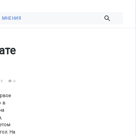
МНЕНИЯ
ате
80
0
ервое
» в
на
,
четом
гол. На