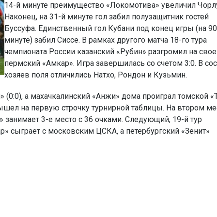
14-й минуте преимущество «Локомотива» увеличил Чорл
Наконец, на 31-й минуте гол забил полузащитник гостей
Буссуфа. Единственный гол Кубани под конец игры (на 90
минуте) забил Сиссе. В рамках другого матча 18-го тура
чемпионата России казанский «Рубин» разгромил на сво
пермский «Амкар». Игра завершилась со счетом 3:0. В со
хозяев поля отличились Натхо, Рондон и Кузьмин.
 (0:0), а махачкалинский «Анжи» дома проиграл томской «
вышел на первую строчку турнирной таблицы. На втором ме
» занимает 3-е место с 36 очками. Следующий, 19-й тур
ар» сыграет с московским ЦСКА, а петербургский «Зенит»