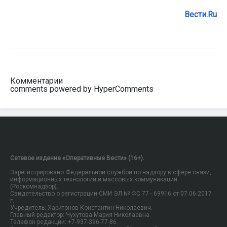
Вести.Ru
Комментарии
comments powered by HyperComments
Сетевое издание «Оперативные Вести» (16+).
Зарегистрировано Федеральной службой по надзору в сфере связи,
информационных технологий и массовых коммуникаций
(Роскомнадзор).
Свидетельство о регистрации СМИ ЭЛ № ФС 77 - 69916 от 07.06.2017
г.
Учредитель: Харитонов Константин Николаевич.
Главный редактор: Чухутова Мария Николаевна.
Телефон редакции: +7-937-396-77-86