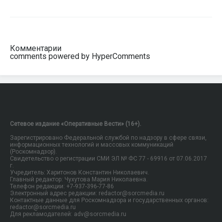
Комментарии
comments powered by HyperComments
Сетевое издание «Оперативные Вести» (16+).
Зарегистрировано Федеральной службой по надзору в сфере связи,
информационных технологий и массовых коммуникаций
(Роскомнадзор).
Свидетельство о регистрации СМИ ЭЛ № ФС 77 - 69916 от 07.06.2017
г.
Учредитель: Харитонов Константин Николаевич.
Главный редактор: Чухутова Мария Николаевна.
Телефон редакции: +7-937-396-77-86
Электронный адрес редакции: redactor@sorcmedia.ru
Контактные данные для Роскомнадзора и государственных органов:
redactor@sorcmedia.ru
Для рекламодателей: adv@sorcmedia.ru