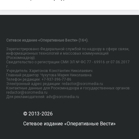
Сетевое издание «Оперативные Вести» (16+).
Зарегистрировано Федеральной службой по надзору в сфере связи,
информационных технологий и массовых коммуникаций
(Роскомнадзор).
Свидетельство о регистрации СМИ ЭЛ № ФС 77 - 69916 от 07.06.2017
г.
Учредитель: Харитонов Константин Николаевич.
Главный редактор: Чухутова Мария Николаевна.
Телефон редакции: +7-937-396-77-86
Электронный адрес редакции: redactor@sorcmedia.ru
Контактные данные для Роскомнадзора и государственных органов:
redactor@sorcmedia.ru
Для рекламодателей: adv@sorcmedia.ru
© 2013-2026
Сетевое издание «Оперативные Вести»