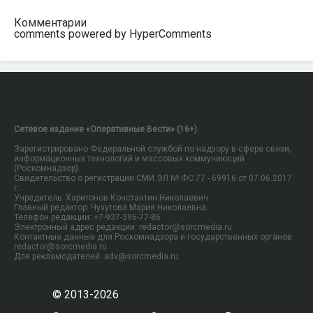
Комментарии
comments powered by HyperComments
Сетевое издание «Оперативные Вести» (16+).
Зарегистрировано Федеральной службой по надзору в сфере связи,
информационных технологий и массовых коммуникаций
(Роскомнадзор).
Свидетельство о регистрации СМИ ЭЛ № ФС 77 - 69916 от 07.06.2017
г.
Учредитель: Харитонов Константин Николаевич.
Главный редактор: Чухутова Мария Николаевна.
Телефон редакции: +7-937-396-77-86
Электронный адрес редакции: redactor@sorcmedia.ru
Контактные данные для Роскомнадзора и государственных органов:
redactor@sorcmedia.ru
Для рекламодателей: adv@sorcmedia.ru
© 2013-2026