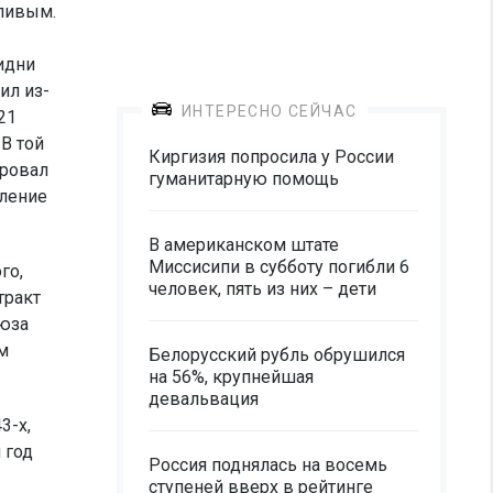
еливым.
Сидни
ил из-
ИНТЕРЕСНО СЕЙЧАС
21
В той
Киргизия попросила у России
ировал
гуманитарную помощь
пление
В американском штате
Миссисипи в субботу погибли 6
го,
человек, пять из них – дети
тракт
оюза
м
Белорусский рубль обрушился
на 56%, крупнейшая
девальвация
3-х,
 год
Россия поднялась на восемь
ступеней вверх в рейтинге