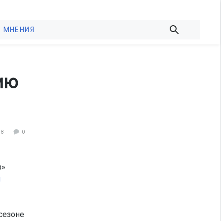
МНЕНИЯ
ию
38
0
з»
я
сезоне