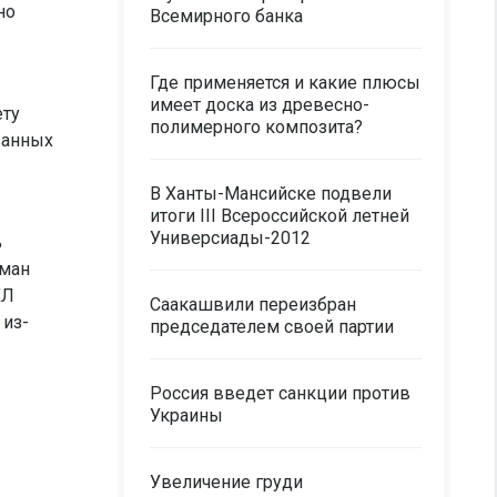
но
Всемирного банка
Где применяется и какие плюсы
имеет доска из древесно-
ету
полимерного композита?
ванных
В Ханты-Мансийске подвели
итоги III Всероссийской летней
Универсиады-2012
ь
тман
ХЛ
Саакашвили переизбран
 из-
председателем своей партии
Россия введет санкции против
Украины
Увеличение груди