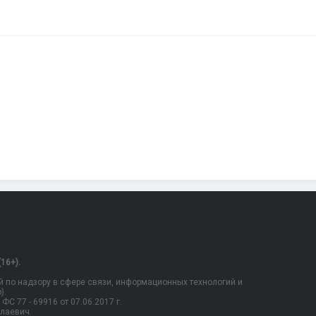
16+).
 по надзору в сфере связи, информационных технологий и
).
С 77 - 69916 от 07.06.2017 г.
олаевич.