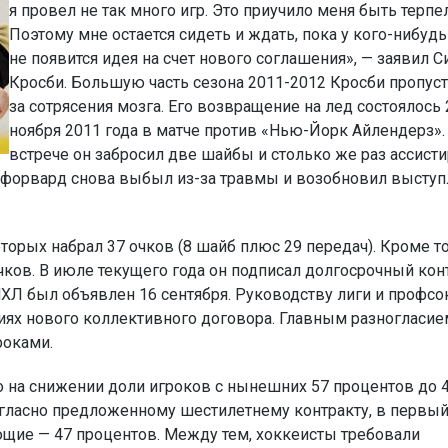
я провел не так много игр. Это приучило меня быть терп
Поэтому мне остается сидеть и ждать, пока у кого-нибудь
не появится идея на счет нового соглашения», — заявил 
Кросби. Большую часть сезона 2011-2012 Кросби пропуст
за сотрясения мозга. Его возвращение на лед состоялось 
ноября 2011 года в матче против «Нью-Йорк Айлендерз». 
встрече он забросил две шайбы и столько же раз ассист
я, форвард снова выбыл из-за травмы и возобновил высту
торых набрал 37 очков (8 шайб плюс 29 передач). Кроме то
чков. В июле текущего года он подписал долгосрочный кон
 НХЛ был объявлен 16 сентября. Руководству лиги и профс
иях нового коллективного договора. Главным разногласие
роками.
 на снижении доли игроков с нынешних 57 процентов до 4
огласно предложенному шестилетнему контракту, в первый
ющие — 47 процентов. Между тем, хоккеисты требовали