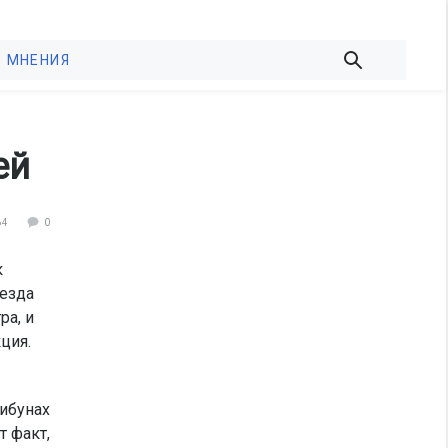
МНЕНИЯ
ей
64
0
к
аезда
ра, и
ция.
рибунах
т факт,