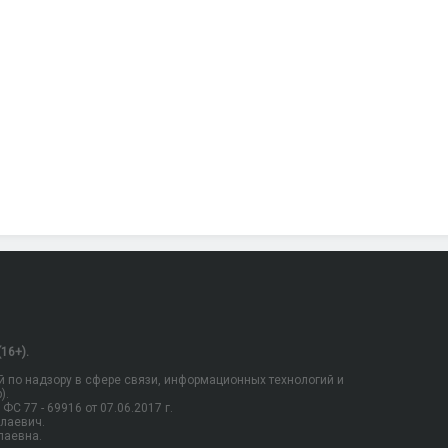
16+).
 по надзору в сфере связи, информационных технологий и
).
С 77 - 69916 от 07.06.2017 г.
олаевич.
лаевна.