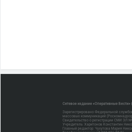
Сетевое издание «Оперативные Вести» (
Зарегистрировано Федеральной службой
массовых коммуникаций (Роскомнадзор
Свидетельство о регистрации СМИ ЭЛ № Ф
Учредитель: Харитонов Константин Ник
Главный редактор: Чухутова Мария Нико