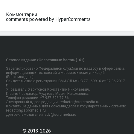
Комментарии
comments powered by HyperComments
Сетевое издание «Оперативные Вести» (16+).
Зарегистрировано Федеральной службой по надзору в сфере связи,
информационных технологий и массовых коммуникаций
(Роскомнадзор).
Свидетельство о регистрации СМИ ЭЛ № ФС 77 - 69916 от 07.06.2017
г.
Учредитель: Харитонов Константин Николаевич.
Главный редактор: Чухутова Мария Николаевна.
Телефон редакции: +7-937-396-77-86
Электронный адрес редакции: redactor@sorcmedia.ru
Контактные данные для Роскомнадзора и государственных органов:
redactor@sorcmedia.ru
Для рекламодателей: adv@sorcmedia.ru
© 2013-2026