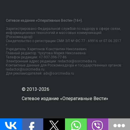
Сетевое издание «Оперативные Вести» (16+).
Зарегистрировано Федеральной службой по надзору в сфере связи,
информационных технологий и массовых коммуникаций
(Роскомнадзор).
Свидетельство о регистрации СМИ ЭЛ № ФС 77 - 69916 от 07.06.2017
г.
Учредитель: Харитонов Константин Николаевич.
Главный редактор: Чухутова Мария Николаевна.
Телефон редакции: +7-937-396-77-86
Электронный адрес редакции: redactor@sorcmedia.ru
Контактные данные для Роскомнадзора и государственных органов:
redactor@sorcmedia.ru
Для рекламодателей: adv@sorcmedia.ru
© 2013-2026
Сетевое издание «Оперативные Вести»