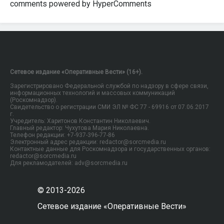
comments powered by HyperComments
Сетевое издание «Оперативные Вести» (16+).
Зарегистрировано Федеральной службой по надзору в сфере связи,
информационных технологий и массовых коммуникаций
(Роскомнадзор).
Свидетельство о регистрации СМИ ЭЛ № ФС 77 - 69916 от 07.06.2017
г.
Учредитель: Харитонов Константин Николаевич.
Главный редактор: Чухутова Мария Николаевна.
Телефон редакции: +7-937-396-77-86
Электронный адрес редакции: redactor@sorcmedia.ru
Контактные данные для Роскомнадзора и государственных органов:
redactor@sorcmedia.ru
Для рекламодателей: adv@sorcmedia.ru
© 2013-2026
Сетевое издание «Оперативные Вести»