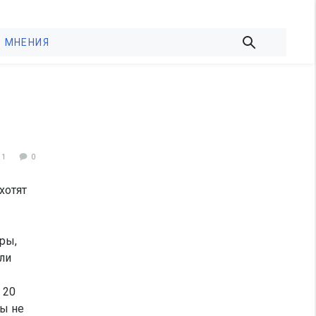
МНЕНИЯ
11
0
хотят
ры,
ли
 20
ры не