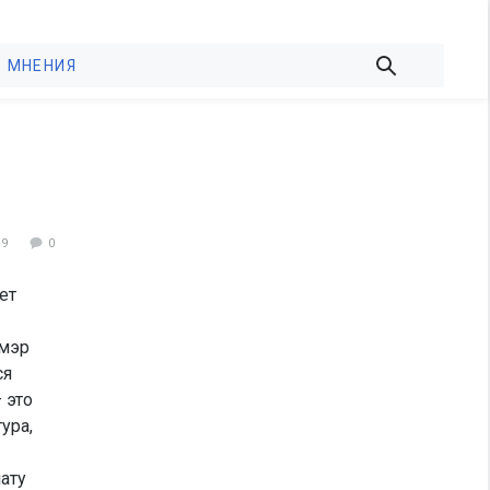
МНЕНИЯ
19
0
ет
 мэр
ся
 это
ура,
ату