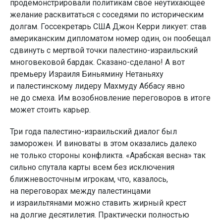
продемонстрировали политикам свое неутихающее
желание расквитаться с соседями по историческим
долгам. Госсекретарь США Джон Керри ликует: став
американским дипломатом номер один, он пообещал
сдвинуть с мертвой точки палестино-израильский
многовековой бардак. Сказано-сделано! А вот
премьеру Израиля Биньямину Нетаньяху
и палестинскому лидеру Махмуду Аббасу явно
не до смеха. Им возобновление переговоров в итоге
может стоить карьер.
Три года палестино-израильский диалог был
заморожен. И виноваты в этом оказались далеко
не только стороны конфликта. «Арабская весна» так
сильно спутала карты всем без исключения
ближневосточным игрокам, что, казалось,
на переговорах между палестинцами
и израильтянами можно ставить жирный крест
на долгие десятилетия. Практически полностью