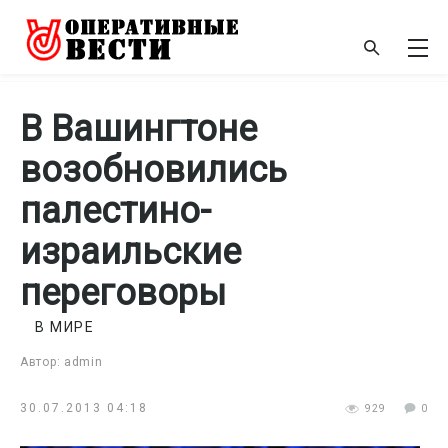
В Вашингтоне
возобновились
палестино-
израильские
переговоры
В МИРЕ
Автор: admin
30.07.2013 04:18
929
0