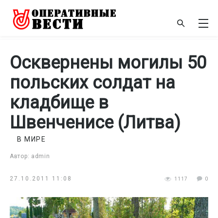
Осквернены могилы 50
польских солдат на
кладбище в
Швенченисе (Литва)
В МИРЕ
Автор: admin
27.10.2011 11:08
1117
0