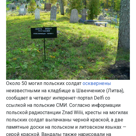
Около 50 могил польских солдат
осквернены
неизвестными на кладбище в Швенченисе (Литва),
сообщает в четверг интеренет-портал Delfi со
ссылкой на польские СМИ. Согласно информации
польской радиостанции Znad Wilii, кресты на могилах
польских солдат выпачканы черной краской, а две
памятные доски на польском и литовском языках —
серой краской. Вандалы также нарисовали на