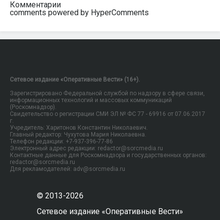
Комментарии
comments powered by HyperComments
Сетевое издание «Оперативные Вести» (16+).
Зарегистрировано Федеральной службой по надзору в сфере связи,
информационных технологий и массовых коммуникаций
(Роскомнадзор).
Свидетельство о регистрации СМИ ЭЛ № ФС 77 - 69916 от 07.06.2017
г.
Учредитель: Харитонов Константин Николаевич.
Главный редактор: Чухутова Мария Николаевна.
Телефон редакции: +7-937-396-77-86
Электронный адрес редакции: redactor@sorcmedia.ru
Контактные данные для Роскомнадзора и государственных органов:
redactor@sorcmedia.ru
Для рекламодателей: adv@sorcmedia.ru
© 2013-2026
Сетевое издание «Оперативные Вести»