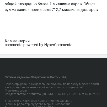
общей площадью более 1 миллиона акров. Общая
сумма заявок превысила 712,7 миллиона долларов.
Комментарии
comments powered by HyperComments
Сетевое издание «Оперативные Вести» (16+).
Зарегистрировано Федеральной службой по надзору в сфере связи,
информационных технологий и массовых коммуникаций
(Роскомнадзор).
Свидетельство о регистрации СМИ ЭЛ № ФС 77 - 69916 от 07.06.2017
г.
Учредитель: Харитонов Константин Николаевич.
Главный редактор: Чухутова Мария Николаевна.