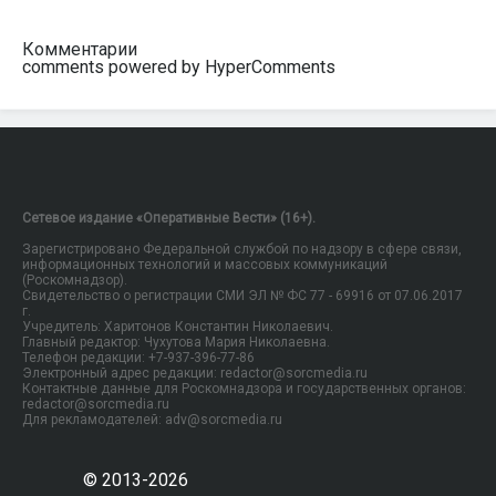
Комментарии
comments powered by HyperComments
Сетевое издание «Оперативные Вести» (16+).
Зарегистрировано Федеральной службой по надзору в сфере связи,
информационных технологий и массовых коммуникаций
(Роскомнадзор).
Свидетельство о регистрации СМИ ЭЛ № ФС 77 - 69916 от 07.06.2017
г.
Учредитель: Харитонов Константин Николаевич.
Главный редактор: Чухутова Мария Николаевна.
Телефон редакции: +7-937-396-77-86
Электронный адрес редакции: redactor@sorcmedia.ru
Контактные данные для Роскомнадзора и государственных органов:
redactor@sorcmedia.ru
Для рекламодателей: adv@sorcmedia.ru
© 2013-2026