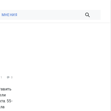
МНЕНИЯ
91
0
тавить
ели
та. 55-
ула