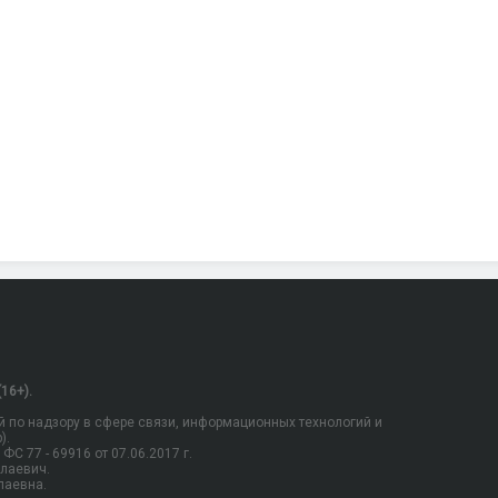
16+).
 по надзору в сфере связи, информационных технологий и
).
С 77 - 69916 от 07.06.2017 г.
олаевич.
лаевна.