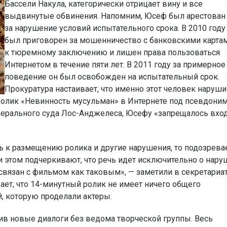
Бассели Накула, категорически отрицает вину и все
выдвинутые обвинения. Напомним, Юсеф был арестован
за нарушение условий испытательного срока. В 2010 году
был приговорен за мошенничество с банковскими карта
к тюремному заключению и лишен права пользоваться
Интернетом в течение пяти лет. В 2011 году за примерное
поведение он был освобожден на испытательный срок.
Прокуратура настаивает, что именно этот человек наруши
ролик «Невинность мусульман» в Интернете под псевдони
едерального суда Лос-Анджелеса, Юсефу «запрещалось вхо
сть к размещению ролика и другие нарушения, то подозрев
и этом подчеркивают, что речь идет исключительно о нар
связан с фильмом как таковым», — заметили в секретариат
ет, что 14-минутный ролик не имеет ничего общего
, которую проделали актеры.
ив новые диалоги без ведома творческой группы. Весь