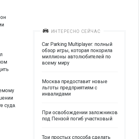
 он
ми
ИНТЕРЕСНО СЕЙЧАС
Car Parking Multiplayer: полный
обзор игры, которая покорила
л
миллионы автолюбителей по
мом
всему миру
дить
Москва предоставит новые
льготы предприятиям с
аемому
инвалидами
ушении
е суда.
При освобождении заложников
под Пензой погиб участковый
Три простых способа сделать