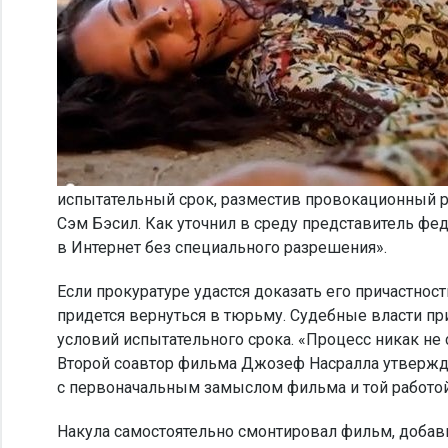
испытательный срок, разместив провокационный 
Сэм Бэсил. Как уточнил в среду представитель ф
в Интернет без специального разрешения».
Если прокуратуре удастся доказать его причастно
придется вернуться в тюрьму. Судебные власти пр
условий испытательного срока. «Процесс никак не 
Второй соавтор фильма Джозеф Насралла утвержда
с первоначальным замыслом фильма и той работой
Накула самостоятельно смонтировал фильм, добав