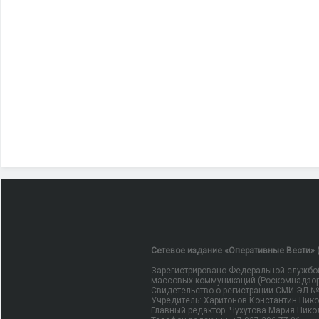
Сетевое издание «Оперативные Вести» (
Зарегистрировано Федеральной службой
массовых коммуникаций (Роскомнадзор
Свидетельство о регистрации СМИ ЭЛ № Ф
Учредитель: Харитонов Константин Ник
Главный редактор: Чухутова Мария Нико