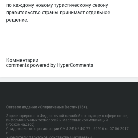
по каждому новому туристическому сезону
правительство страны принимает отдельное
решение.
Комментарии
comments powered by HyperComments
Сетевое издание «Оперативные Вести» (16+).
Зарегистрировано Федеральной службой по надзору в сфере связи,
информационных технологий и массовых коммуникаций
(Роскомнадзор).
Свидетельство о регистрации СМИ ЭЛ № ФС 77 - 69916 от 07.06.2017
г.
Учредитель: Харитонов Константин Николаевич.