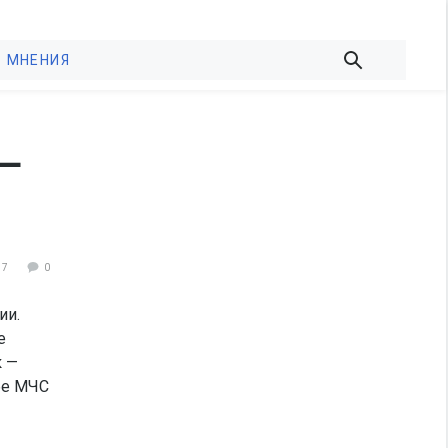
МНЕНИЯ
 —
37
0
ии.
е
к —
бе МЧС