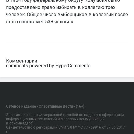
В 1964 году федеральному округу Колумбия было
предоставлено право избирать в коллегию трех
человек. Общее число выборщиков в коллегии после
этого составляет 538 человек.
Комментарии
comments powered by HyperComments
Сетевое издание «Оперативные Вести» (16+).
Зарегистрировано Федеральной службой по надзору в сфере связи,
информационных технологий и массовых коммуникаций
(Роскомнадзор).
Свидетельство о регистрации СМИ ЭЛ № ФС 77 - 69916 от 07.06.2017
г.