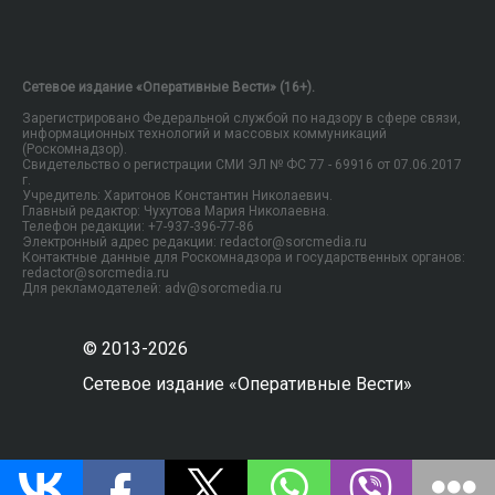
Сетевое издание «Оперативные Вести» (16+).
Зарегистрировано Федеральной службой по надзору в сфере связи,
информационных технологий и массовых коммуникаций
(Роскомнадзор).
Свидетельство о регистрации СМИ ЭЛ № ФС 77 - 69916 от 07.06.2017
г.
Учредитель: Харитонов Константин Николаевич.
Главный редактор: Чухутова Мария Николаевна.
Телефон редакции: +7-937-396-77-86
Электронный адрес редакции: redactor@sorcmedia.ru
Контактные данные для Роскомнадзора и государственных органов:
redactor@sorcmedia.ru
Для рекламодателей: adv@sorcmedia.ru
© 2013-2026
Сетевое издание «Оперативные Вести»