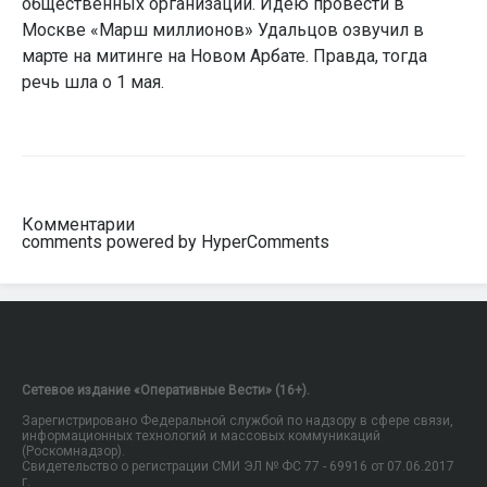
общественных организаций. Идею провести в
Москве «Марш миллионов» Удальцов озвучил в
марте на митинге на Новом Арбате. Правда, тогда
речь шла о 1 мая.
Комментарии
comments powered by HyperComments
Сетевое издание «Оперативные Вести» (16+).
Зарегистрировано Федеральной службой по надзору в сфере связи,
информационных технологий и массовых коммуникаций
(Роскомнадзор).
Свидетельство о регистрации СМИ ЭЛ № ФС 77 - 69916 от 07.06.2017
г.