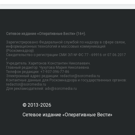
Сетевое издание «Оперативные Вести» (16+).
Зарегистрировано Федеральной службой по надзору в сфере связи,
информационных технологий и массовых коммуникаций
(Роскомнадзор).
Свидетельство о регистрации СМИ ЭЛ № ФС 77 - 69916 от 07.06.2017
г.
Учредитель: Харитонов Константин Николаевич.
Главный редактор: Чухутова Мария Николаевна.
Телефон редакции: +7-937-396-77-86
Электронный адрес редакции: redactor@sorcmedia.ru
Контактные данные для Роскомнадзора и государственных органов:
redactor@sorcmedia.ru
Для рекламодателей: adv@sorcmedia.ru
© 2013-2026
Сетевое издание «Оперативные Вести»