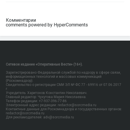
Комментарии
comments powered by HyperComments
Сетевое издание «Оперативные Вести» (16+).
Зарегистрировано Федеральной службой по надзору в сфере связи,
информационных технологий и массовых коммуникаций
(Роскомнадзор).
Свидетельство о регистрации СМИ ЭЛ № ФС 77 - 69916 от 07.06.2017
г.
Учредитель: Харитонов Константин Николаевич.
Главный редактор: Чухутова Мария Николаевна.
Телефон редакции: +7-937-396-77-86
Электронный адрес редакции: redactor@sorcmedia.ru
Контактные данные для Роскомнадзора и государственных органов:
redactor@sorcmedia.ru
Для рекламодателей: adv@sorcmedia.ru