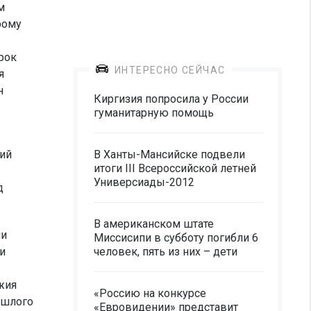
м
рому
рок
ИНТЕРЕСНО СЕЙЧАС
я
н
Киргизия попросила у России
гуманитарную помощь
рий
В Ханты-Мансийске подвели
итоги III Всероссийской летней
Универсиады-2012
д
В американском штате
ми
Миссисипи в субботу погибли 6
и
человек, пять из них – дети
жия
«Россию на конкурсе
ошлого
«Евровидении» представит