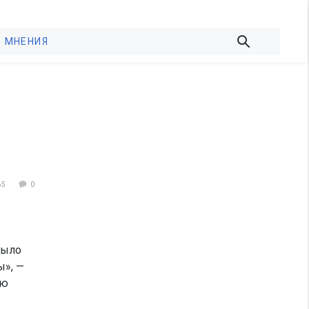
МНЕНИЯ
65
0
было
ы», —
аю