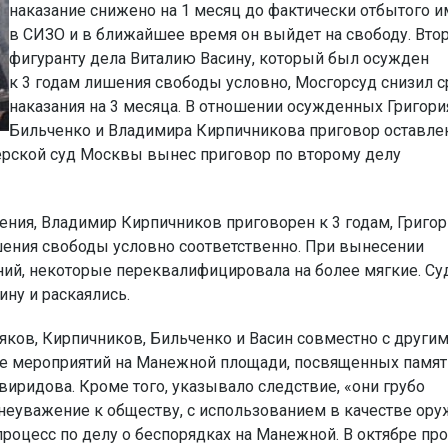
наказание снижено на 1 месяц до фактически отбытого и
в СИЗО и в ближайшее время он выйдет на свободу. Вто
фигуранту дела Виталию Васину, который был осужден
к 3 годам лишения свободы условно, Мосгорсуд снизил с
наказания на 3 месяца. В отношении осужденных Григори
Бильченко и Владимира Кирпичникова приговор оставле
Тверской суд Москвы вынес приговор по второму делу
ния, Владимир Кирпичников приговорен к 3 годам, Григо
ишения свободы условно соответственно. При вынесении
ний, некоторые переквалифицировала на более мягкие. Су
ину и раскаялись.
яков, Кирпичников, Бильченко и Васин совместно с други
е мероприятий на Манежной площади, посвященных памят
виридова. Кроме того, указывало следствие, «они грубо
еуважение к обществу, с использованием в качестве ору
роцесс по делу о беспорядках на Манежной. В октябре пр