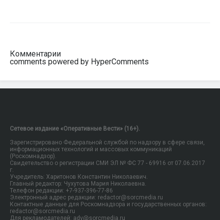
Комментарии
comments powered by HyperComments
Сетевое издание «Оперативные Вести» (16+).
Зарегистрировано Федеральной службой по надзору в сфере связи,
информационных технологий и массовых коммуникаций
(Роскомнадзор).
Свидетельство о регистрации СМИ ЭЛ № ФС 77 - 69916 от 07.06.2017
г.
Учредитель: Харитонов Константин Николаевич.
Главный редактор: Чухутова Мария Николаевна.
Телефон редакции: +7-937-396-77-86
Электронный адрес редакции: redactor@sorcmedia.ru
Контактные данные для Роскомнадзора и государственных органов:
redactor@sorcmedia.ru
Для рекламодателей: adv@sorcmedia.ru