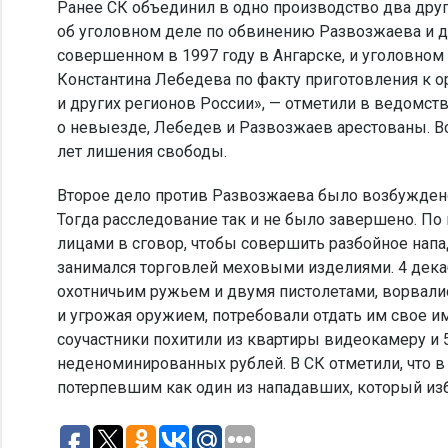
Ранее СК объединил в одно производство два дру
об уголовном деле по обвинению Развозжаева и д
совершенном в 1997 году в Ангарске, и уголовном
Константина Лебедева по факту приготовления к 
и других регионов России», — отметили в ведомств
о невыезде, Лебедев и Развозжаев арестованы. В
лет лишения свободы.
Второе дело против Развозжаева было возбуждено 
Тогда расследование так и не было завершено. По
лицами в сговор, чтобы совершить разбойное нап
занимался торговлей меховыми изделиями. 4 декаб
охотничьим ружьем и двумя пистолетами, ворвались
и угрожая оружием, потребовали отдать им свое и
соучастники похитили из квартиры видеокамеру и 
неденоминированных рублей. В СК отметили, что в
потерпевшим как один из нападавших, который изб