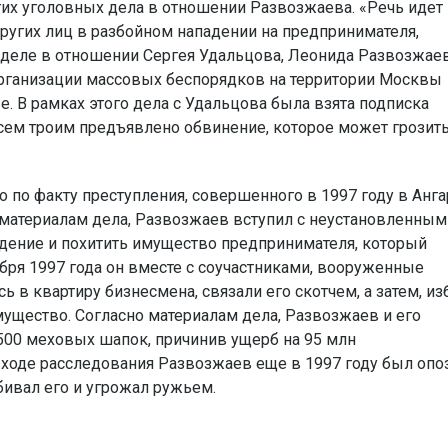
гих уголовных дела в отношении Развозжаева. «Речь идет
ругих лиц в разбойном нападении на предпринимателя,
 деле в отношении Сергея Удальцова, Леонида Развозжаев
организации массовых беспорядков на территории Москвы
е. В рамках этого дела с Удальцова была взята подписка
сем троим предъявлено обвинение, которое может грозить
по факту преступления, совершенного в 1997 году в Анга
 материалам дела, Развозжаев вступил с неустановленным
адение и похитить имущество предпринимателя, который
ря 1997 года он вместе с соучастниками, вооруженные
 в квартиру бизнесмена, связали его скотчем, а затем, из
мущество. Согласно материалам дела, Развозжаев и его
500 меховых шапок, причинив ущерб на 95 млн
 ходе расследования Развозжаев еще в 1997 году был опо
ивал его и угрожал ружьем.