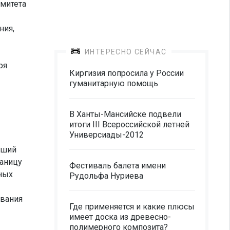
митета
ния,
ИНТЕРЕСНО СЕЙЧАС
ря
Киргизия попросила у России
гуманитарную помощь
В Ханты-Мансийске подвели
итоги III Всероссийской летней
Универсиады-2012
вший
раницу
Фестиваль балета имени
вных
Рудольфа Нуриева
ования
Где применяется и какие плюсы
имеет доска из древесно-
полимерного композита?