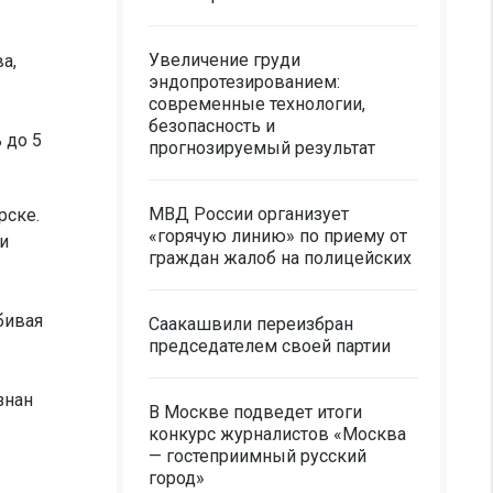
Увеличение груди
а,
эндопротезированием:
современные технологии,
безопасность и
 до 5
прогнозируемый результат
МВД России организует
рске.
«горячую линию» по приему от
и
граждан жалоб на полицейских
бивая
Саакашвили переизбран
председателем своей партии
знан
В Москве подведет итоги
конкурс журналистов «Москва
— гостеприимный русский
город»