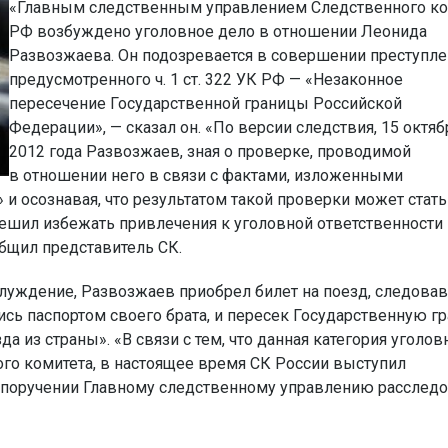
«Главным следственным управлением Следственного ко
РФ возбуждено уголовное дело в отношении Леонида
Развозжаева. Он подозревается в совершении преступле
предусмотренного ч. 1 ст. 322 УК РФ — «Незаконное
пересечение Государственной границы Российской
Федерации», — сказал он. «По версии следствия, 15 октяб
2012 года Развозжаев, зная о проверке, проводимой
в отношении него в связи с фактами, изложенными
и осознавая, что результатом такой проверки может стать
решил избежать привлечения к уголовной ответственности
общил представитель СК.
луждение, Развозжаев приобрел билет на поезд, следова
сь паспортом своего брата, и пересек Государственную г
 из страны». «В связи с тем, что данная категория уголо
ого комитета, в настоящее время СК России выступил
о поручении Главному следственному управлению расслед