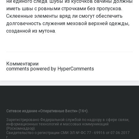
ни единого следа. Шубы из кусочков овчины должны
иметь швы с ровными строчками без пропусков.
Склеенные элементы вряд ли смогут обеспечить
долговечность служения меховой верхней одежды,
созданной из мутона.
Комментарии
comments powered by HyperComments
Сетевое издание «Оперативные Вести» (16+).
Зарегистрировано Федеральной службой по надзору в сфере связи,
информационных технологий и массовых коммуникаций
(Роскомнадзор).
Свидетельство о регистрации СМИ ЭЛ № ФС 77 - 69916 от 07.06.2017
г.