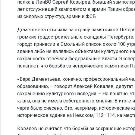
полка в ЛенВО Сергей Козырев, бывший замполпр
лет отслуживший замполитом в армии. Таким обра
из силовых структур, армии и ФСБ.
Дементьева отвечала за охрану памятников Петерб
громкие градостроительные скандалы Петербурга.
город» принесли в Смольный список около 100 утра
здания либо не являлись объектами культурного нас
сохранность отвечали федеральные власти. Экспе
полагают, что борьба за исторические памятники Пе
«Вера Дементьева, конечно, профессиональный чел
образованию, – говорит Алексей Ковалев, депутат 
сохранению культурного наследия. – Но понятно, 
клана, она не имела собственного мнения. В итоге
черта было снесено. Это, например, исторические
историческое здание на Невском, 112–114, на мес
Ковалев не считает, что борьба за сохранение ист