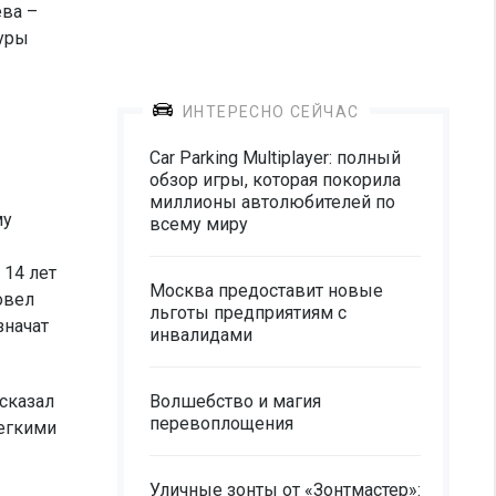
ева –
туры
ИНТЕРЕСНО СЕЙЧАС
Car Parking Multiplayer: полный
обзор игры, которая покорила
миллионы автолюбителей по
му
всему миру
 14 лет
Москва предоставит новые
овел
льготы предприятиям с
значат
инвалидами
сказал
Волшебство и магия
перевоплощения
легкими
Уличные зонты от «Зонтмастер»: