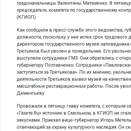
градоначальницы Валентины Матвиенко. В пятницу 
председатель комитета по государственному контр
(КГИОП).
Как сообщили в пресс-службе этого ведомства, г
должности, поскольку у нее истек срок трудовог
директором государственного музея-заповедника
Третьяков был уволен в понедельник. Его увольне
выступили сотрудники ГМЗ. Они обратились с от
губернатору Полтавченко. Сотрудники «Павловска
заступиться за Третьякова». По их мнению, увольне
деятельности Третьяков вывел музей на качестве
масштабные реставрационные работы. После увольне
Дементьеву.
Провожали в пятницу главу комитета, с которым с
«Газете.Ru» источник в Смольном, в КГИОП не ста
закусками. Приехал вице-губернатор Игорь Метел
отвечающий за охрану культурного наследия. Он 