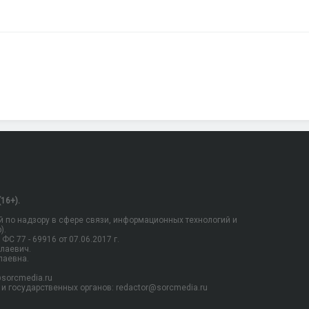
16+).
 по надзору в сфере связи, информационных технологий и
).
С 77 - 69916 от 07.06.2017 г.
олаевич.
лаевна.
sorcmedia.ru
и государственных органов: redactor@sorcmedia.ru