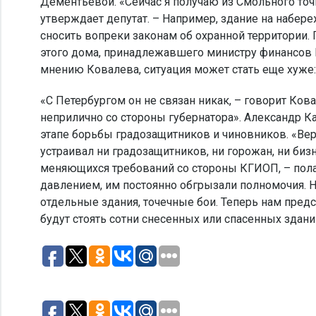
Дементьевой. «Сейчас я получаю из Смольного точ
утверждает депутат. – Например, здание на набер
сносить вопреки законам об охранной территории
этого дома, принадлежавшего министру финансов Р
мнению Ковалева, ситуация может стать еще хуже:
«С Петербургом он не связан никак, – говорит Ков
неприлично со стороны губернатора». Александр К
этапе борьбы градозащитников и чиновников. «Вер
устраивал ни градозащитников, ни горожан, ни би
меняющихся требований со стороны КГИОП, – полаг
давлением, им постоянно обгрызали полномочия. Н
отдельные здания, точечные бои. Теперь нам предст
будут стоять сотни снесенных или спасенных здани