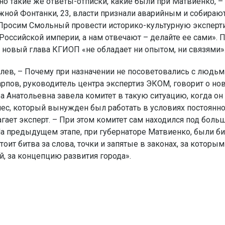
но такие же ответы-отписки, какие были при Матвиенко, –
ежной Фонтанки, 23, власти признали аварийным и собираю
. Просим Смольный провести историко-культурную эксперт
оссийской империи, а нам отвечают – делайте ее сами». 
 новый глава КГИОП «не обладает ни опытом, ни связями»
алев, – Почему при назначении не посоветовались с людьм
арпов, руководитель центра экспертиз ЭКОМ, говорит о но
а Анатольевна завела комитет в такую ситуацию, когда он
знес, который вынужден был работать в условиях постоянн
ает эксперт. – При этом комитет сам находился под боль
а предыдущем этапе, при губернаторе Матвиенко, были б
оит битва за слова, точки и запятые в законах, за которы
й, за концепцию развития города».