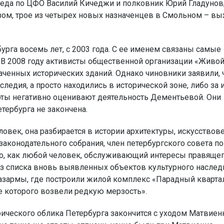
еда по ЦФО Василий Кичеджи и полковник Юрий Гладунов,
зом, трое из четырех новых назначенцев в Смольном – в
урга восемь лет, с 2003 года. С ее именем связаны самые
 В 2008 году активисты общественной организации «Живо
ченных исторических зданий. Однако чиновники заявили, ч
ледия, а просто находились в исторической зоне, либо за 
рты негативно оценивают деятельность Дементьевой. Они
тербурга не закончена.
овек, она разбирается в истории архитектуры, искусствов
законодательного собрания, член петербургского совета по
что, как любой человек, обслуживающий интересы правяще
 из списка вновь выявленных объектов культурного наслед
 казармы, где построили жилой комплекс «Парадный кварта
те которого возвели редкую мерзость».
орического облика Петербурга закончится с уходом Матвиен