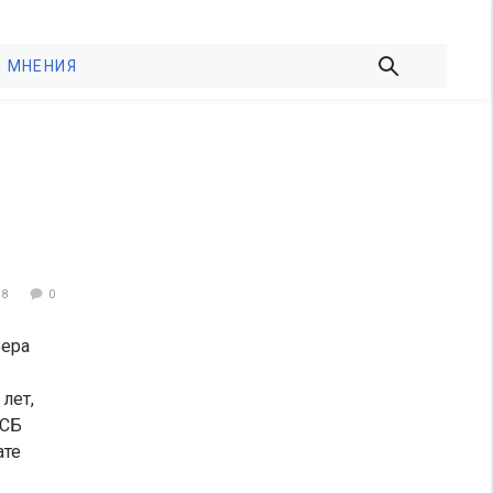
МНЕНИЯ
88
0
Вера
лет,
ФСБ
ате