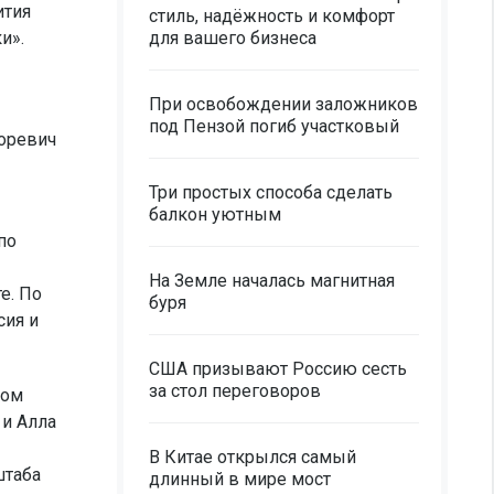
ития
стиль, надёжность и комфорт
и».
для вашего бизнеса
При освобождении заложников
под Пензой погиб участковый
горевич
Три простых способа сделать
балкон уютным
по
На Земле началась магнитная
е. По
буря
сия и
США призывают Россию сесть
за стол переговоров
ном
 и Алла
В Китае открылся самый
штаба
длинный в мире мост