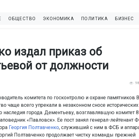
Е
ОБЩЕСТВО
ЭКОНОМИКА
ПОЛИТИКА
БИЗНЕС
ко издал приказ об
ьевой от должности
9
оводитель комитета по госконтролю и охране памятников 
во чаще всего упрекали в незаконном сносе исторических
о наследия города. Дементьеву, возглавлявшую комитет 8 
аповедник «Павловск». Ее пост занял генерал-лейтенант 
тора
Георгия Полтавченко
, служивший с ним в ФСБ и аппар
еоргий Полтавченко продолжает чистку команды прежней