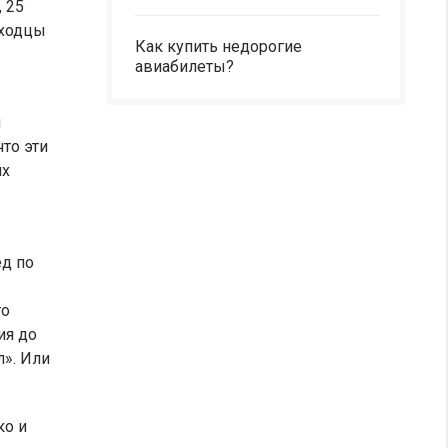
 25
ыходцы
Как купить недорогие
авиабилеты?
й
то эти
их
ед по
го
ия до
л». Или
ко и