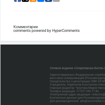
Комментарии
comments powered by HyperComments
Сетевое издание «Оперативные Вести» (
Зарегистрировано Федеральной службой
массовых коммуникаций (Роскомнадзор
Свидетельство о регистрации СМИ ЭЛ № Ф
Учредитель: Харитонов Константин Ник
Главный редактор: Чухутова Мария Нико
Телефон редакции: +7-937-396-77-86
Электронный адрес редакции: redactor@
Контактные данные для Роскомнадзора 
Для рекламодателей: adv@sorcmedia.ru