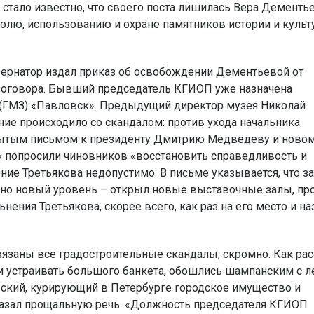
стало известно, что своего поста лишилась Вера Дементь
олю, использованию и охране памятников истории и куль
убернатор издал приказ об освобождении Дементьевой от
о договора. Бывший председатель КГИОП уже назначена
 (ГМЗ) «Павловск». Предыдущий директор музея Николай
ние происходило со скандалом: против ухода начальника
крытым письмом к президенту Дмитрию Медведеву и ново
» попросили чиновников «восстановить справедливость и
ние Третьякова недопустимо. В письме указывается, что за
нно новый уровень – открыл новые выставочные залы, пр
ния Третьякова, скорее всего, как раз на его место и на
вязаны все градостроительные скандалы, скромно. Как рас
ли устраивать большого банкета, обошлись шампанским с 
ьский, курирующий в Петербурге городское имущество и
сказал прощальную речь. «Должность председателя КГИОП