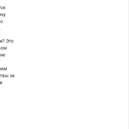
тся
изу
По
.
и? Это
вом
 не
о
шим
итвы за
ми