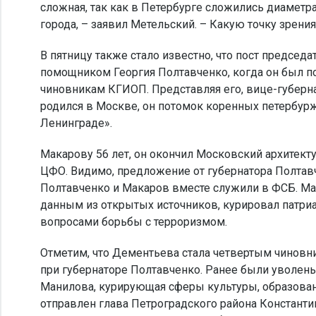
сложная, так как в Петербурге сложились диаметр
города, – заявил Метельский. – Какую точку зрени
В пятницу также стало известно, что пост председ
помощником Георгия Полтавченко, когда он был п
чиновникам КГИОП. Представляя его, вице-губерна
родился в Москве, он потомок коренных петербурж
Ленинграде».
Макарову 56 лет, он окончил Московский архитекту
ЦФО. Видимо, предложение от губернатора Полтавч
Полтавченко и Макаров вместе служили в ФСБ. Мак
данным из открытых источников, курировал патриа
вопросами борьбы с терроризмом.
Отметим, что Дементьева стала четвертым чиновн
при губернаторе Полтавченко. Ранее были уволены
Манилова, курирующая сферы культуры, образовани
отправлен глава Петроградского района Констант