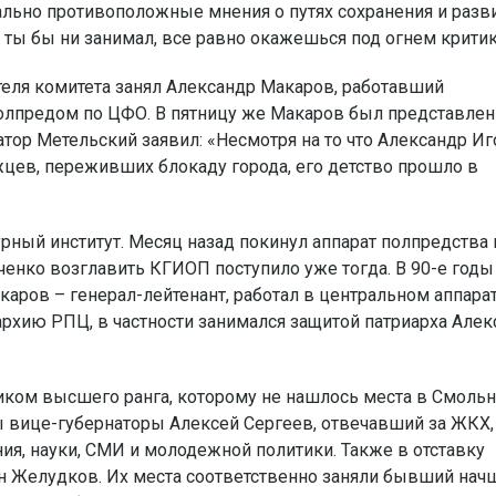
ально противоположные мнения о путях сохранения и разв
я ты бы ни занимал, все равно окажешься под огнем критик
ателя комитета занял Александр Макаров, работавший
олпредом по ЦФО. В пятницу же Макаров был представлен
тор Метельский заявил: «Несмотря на то что Александр И
цев, переживших блокаду города, его детство прошло в
рный институт. Месяц назад покинул аппарат полпредства 
енко возглавить КГИОП поступило уже тогда. В 90-е годы
аров – генерал-лейтенант, работал в центральном аппарат
рхию РПЦ, в частности занимался защитой патриарха Алек
иком высшего ранга, которому не нашлось места в Смоль
 вице-губернаторы Алексей Сергеев, отвечавший за ЖКХ,
я, науки, СМИ и молодежной политики. Также в отставку
ин Желудков. Их места соответственно заняли бывший нач