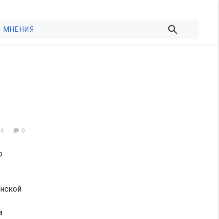
МНЕНИЯ
25
0
р
анской
а