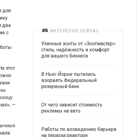
я для
ику.
я два
ИНТЕРЕСНО СЕЙЧАС
ие с
Уличные зонты от «Зонтмастер»:
аботы
стиль, надёжность и комфорт
для вашего бизнеса
а этот
В Нью-Йорке пытались
можно
взорвать Федеральный
хани
резервный банк
жны
 концу
нал», —
От чего зависит стоимость
рекламы на авто
бычных
Работы по возведению барьера
нала.
на первом реакторе