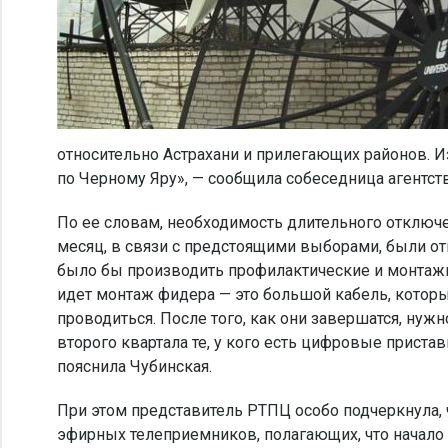
относительно Астрахани и прилегающих районов. 
по Черному Яру», — сообщила собеседница агентств
По ее словам, необходимость длительного отключе
месяц, в связи с предстоящими выборами, были о
было бы производить профилактические и монтажн
идет монтаж фидера — это большой кабель, котор
проводиться. После того, как они завершатся, нужн
второго квартала те, у кого есть цифровые прист
пояснила Чубинская.
При этом представитель РТПЦ особо подчеркнула,
эфирных телеприемников, полагающих, что начало