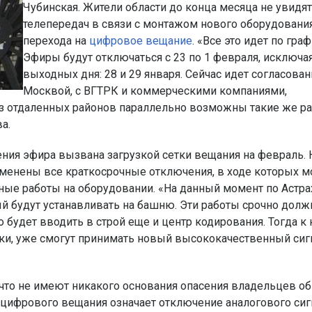
Чубинская. Жители области до конца месяца не увидят
телепередач в связи с монтажом нового оборудовани
перехода на
цифровое вещание
. «Все это идет по граф
Эфиры будут отключаться с 23 по 1 февраля, исключа
выходных дня: 28 и 29 января. Сейчас идет согласован
Москвой, с ВГТРК и коммерческими компаниями,
Из отдаленных районов параллельно возможны такие же р
а.
ния эфира вызвана загрузкой сетки вещания на февраль. Н
тменены все краткосрочные отключения, в ходе которых 
ые работы на оборудовании. «На данный момент по Астра
ый будут устанавливать на башню. Эти работы срочно дол
о будет вводить в строй еще и центр кодирования. Тогда к
авки, уже смогут принимать новый высококачественный сиг
 что не имеют никакого основания опасения владельцев о
 цифрового вещания означает отключение аналогового сиг