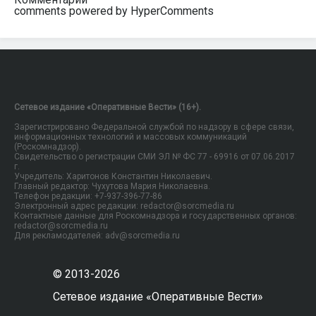
comments powered by HyperComments
Сетевое издание «Оперативные Вести» (16+).
Зарегистрировано Федеральной службой по надзору в сфере связи,
информационных технологий и массовых коммуникаций
(Роскомнадзор).
Свидетельство о регистрации СМИ ЭЛ № ФС 77 - 69916 от 07.06.2017
г.
Учредитель: Харитонов Константин Николаевич.
Главный редактор: Чухутова Мария Николаевна.
Телефон редакции: +7-937-396-77-86
Электронный адрес редакции: redactor@sorcmedia.ru
Контактные данные для Роскомнадзора и государственных органов:
redactor@sorcmedia.ru
Для рекламодателей: adv@sorcmedia.ru
© 2013-2026
Сетевое издание «Оперативные Вести»