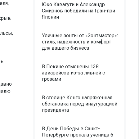
еля,
Юко Кавагути и Александр
Смирнов победили на Гран-при
Японии
икрыв
ельсы,
Уличные зонты от «Зонтмастер»:
стиль, надёжность и комфорт
для вашего бизнеса
рь
В Пекине отменены 138
авиарейсов из-за ливней с
грозами
давно
ннелю
В столице Конго напряженная
обстановка перед инаугурацией
президента
В День Победы в Санкт-
Петербурге пропала ученица 6