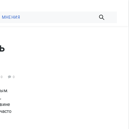
МНЕНИЯ
ь
80
0
вым.
,
овине
часто