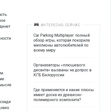
сть.
рое
ИНТЕРЕСНО СЕЙЧАС
аденет
Car Parking Multiplayer: полный
сности
обзор игры, которая покорила
миллионы автолюбителей по
всему миру
Организаторы «плюшевого
десанта» вызваны на допрос в
м.
КГБ Белоруссии
ние
смысле
Где применяется и какие плюсы
имеет доска из древесно-
полимерного композита?
 сзади
днако