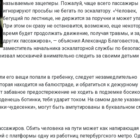
называемые зацеперы. Пожалуй, чаще всего пассажиры
игнорируют просьбы не бегать по эскалатору. «Человек,
бегущий по лестнице, не держится за поручни и может упа
При этом он сразу не остановится, возможно, еще некото
время будет продолжать движение, получая травмы, и з
других пассажиров», — объяснил Александр Благовестов,
заместитель начальника эскалаторной службы по безопа
ризвал москвичей внимательно следить за своими детьми
или его вещи попали в гребенку, следует незамедлительно
торая находится на балюстраде, и обратиться к дежурному
т забавное предостережение не ходить в подземке босико
оденешь ботинки, тебя ударит током. На самом деле указа
енки-чудесенки», могут быть ампутированы в буквальном 
ассажиров. Сбить человека на пути может как напирающая
ий с платформы одну из работниц петербургского метро. О