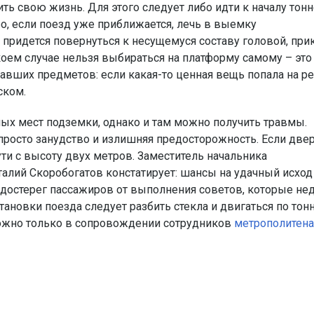
ь свою жизнь. Для этого следует либо идти к началу тонн
о, если поезд уже приближается, лечь в выемку
 придется повернуться к несущемуся составу головой, пр
коем случае нельзя выбираться на платформу самому – это
павших предметов: если какая-то ценная вещь попала на р
ском.
ных мест подземки, однако и там можно получить травмы.
просто занудство и излишняя предосторожность. Если две
ути с высоту двух метров. Заместитель начальника
алий Скоробогатов констатирует: шансы на удачный исход
редостерег пассажиров от выполнения советов, которые не
остановки поезда следует разбить стекла и двигаться по то
 можно только в сопровождении сотрудников
метрополитена