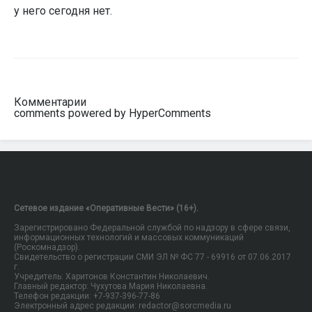
у него сегодня нет.
Комментарии
comments powered by HyperComments
Сетевое издание «Оперативные Вести» (16+).
Зарегистрировано Федеральной службой по надзору в сфере связи,
информационных технологий и массовых коммуникаций
(Роскомнадзор).
Свидетельство о регистрации СМИ ЭЛ № ФС 77 - 69916 от 07.06.2017
г.
Учредитель: Харитонов Константин Николаевич.
Главный редактор: Чухутова Мария Николаевна.
Телефон редакции: +7-937-396-77-86
Электронный адрес редакции: redactor@sorcmedia.ru