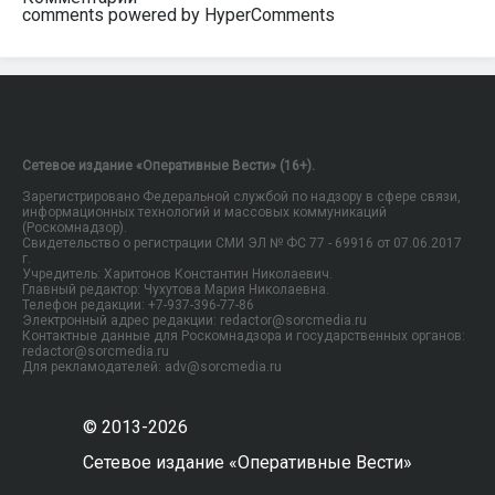
comments powered by HyperComments
Сетевое издание «Оперативные Вести» (16+).
Зарегистрировано Федеральной службой по надзору в сфере связи,
информационных технологий и массовых коммуникаций
(Роскомнадзор).
Свидетельство о регистрации СМИ ЭЛ № ФС 77 - 69916 от 07.06.2017
г.
Учредитель: Харитонов Константин Николаевич.
Главный редактор: Чухутова Мария Николаевна.
Телефон редакции: +7-937-396-77-86
Электронный адрес редакции: redactor@sorcmedia.ru
Контактные данные для Роскомнадзора и государственных органов:
redactor@sorcmedia.ru
Для рекламодателей: adv@sorcmedia.ru
© 2013-2026
Сетевое издание «Оперативные Вести»