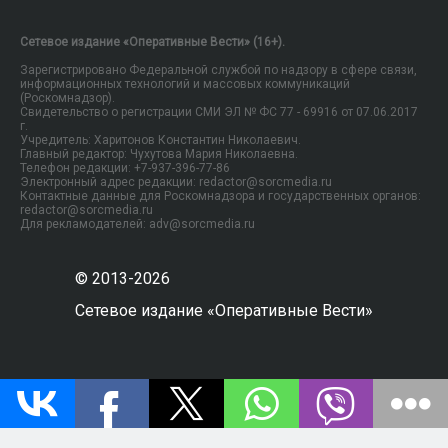
Сетевое издание «Оперативные Вести» (16+).
Зарегистрировано Федеральной службой по надзору в сфере связи,
информационных технологий и массовых коммуникаций
(Роскомнадзор).
Свидетельство о регистрации СМИ ЭЛ № ФС 77 - 69916 от 07.06.2017
г.
Учредитель: Харитонов Константин Николаевич.
Главный редактор: Чухутова Мария Николаевна.
Телефон редакции: +7-937-396-77-86
Электронный адрес редакции: redactor@sorcmedia.ru
Контактные данные для Роскомнадзора и государственных органов:
redactor@sorcmedia.ru
Для рекламодателей: adv@sorcmedia.ru
© 2013-2026
Сетевое издание «Оперативные Вести»