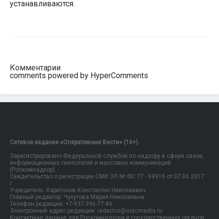
устанавливаются.
Комментарии
comments powered by HyperComments
Сетевое издание «Оперативные Вести» (16+).
Зарегистрировано Федеральной службой по надзору в сфере связи,
информационных технологий и массовых коммуникаций
(Роскомнадзор).
Свидетельство о регистрации СМИ ЭЛ № ФС 77 - 69916 от 07.06.2017
г.
Учредитель: Харитонов Константин Николаевич.
Главный редактор: Чухутова Мария Николаевна.
Телефон редакции: +7-937-396-77-86
Электронный адрес редакции: redactor@sorcmedia.ru
Контактные данные для Роскомнадзора и государственных органов: