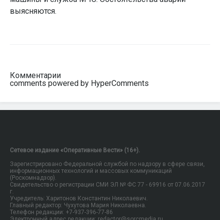
выясняются.
Комментарии
comments powered by HyperComments
Сетевое издание «Оперативные Вести» (16+).
Зарегистрировано Федеральной службой по надзору в сфере связи,
информационных технологий и массовых коммуникаций
(Роскомнадзор).
Свидетельство о регистрации СМИ ЭЛ № ФС 77 - 69916 от 07.06.2017
г.
Учредитель: Харитонов Константин Николаевич.
Главный редактор: Чухутова Мария Николаевна.
Телефон редакции: +7-937-396-77-86
Электронный адрес редакции: redactor@sorcmedia.ru