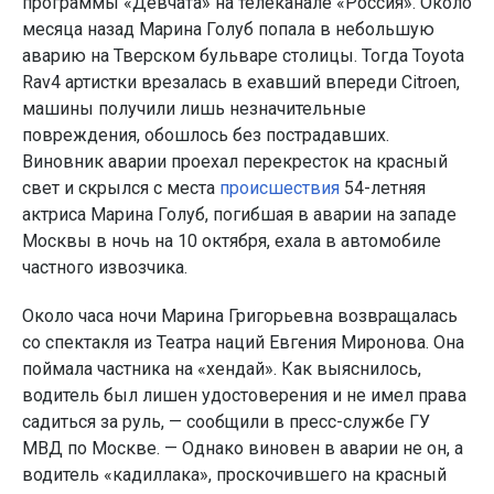
программы «Девчата» на телеканале «Россия». Около
месяца назад Марина Голуб попала в небольшую
аварию на Тверском бульваре столицы. Тогда Toyota
Rav4 артистки врезалась в ехавший впереди Citroen,
машины получили лишь незначительные
повреждения, обошлось без пострадавших.
Виновник аварии проехал перекресток на красный
свет и скрылся с места
происшествия
54-летняя
актриса Марина Голуб, погибшая в аварии на западе
Москвы в ночь на 10 октября, ехала в автомобиле
частного извозчика.
Около часа ночи Марина Григорьевна возвращалась
со спектакля из Театра наций Евгения Миронова. Она
поймала частника на «хендай». Как выяснилось,
водитель был лишен удостоверения и не имел права
садиться за руль, — сообщили в пресс-службе ГУ
МВД по Москве. — Однако виновен в аварии не он, а
водитель «кадиллака», проскочившего на красный