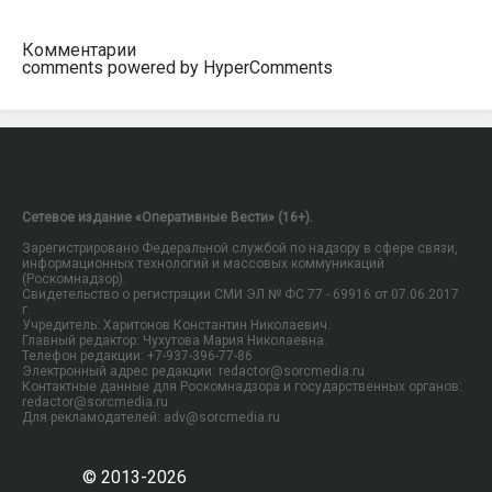
Комментарии
comments powered by HyperComments
Сетевое издание «Оперативные Вести» (16+).
Зарегистрировано Федеральной службой по надзору в сфере связи,
информационных технологий и массовых коммуникаций
(Роскомнадзор).
Свидетельство о регистрации СМИ ЭЛ № ФС 77 - 69916 от 07.06.2017
г.
Учредитель: Харитонов Константин Николаевич.
Главный редактор: Чухутова Мария Николаевна.
Телефон редакции: +7-937-396-77-86
Электронный адрес редакции: redactor@sorcmedia.ru
Контактные данные для Роскомнадзора и государственных органов:
redactor@sorcmedia.ru
Для рекламодателей: adv@sorcmedia.ru
© 2013-2026