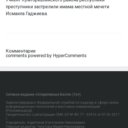
преступники застрелили имама местной мечети
Исмаила Гаджиева.
Комментарии
comments powered by HyperComments
Сетевое издание «Оперативные Вести» (16+).
Зарегистрировано Федеральной службой по надзору в сфере связи,
информационных технологий и массовых коммуникаций
(Роскомнадзор).
Свидетельство о регистрации СМИ ЭЛ № ФС 77 - 69916 от 07.06.2017
г.
Учредитель: Харитонов Константин Николаевич.
Главный редактор: Чухутова Мария Николаевна.