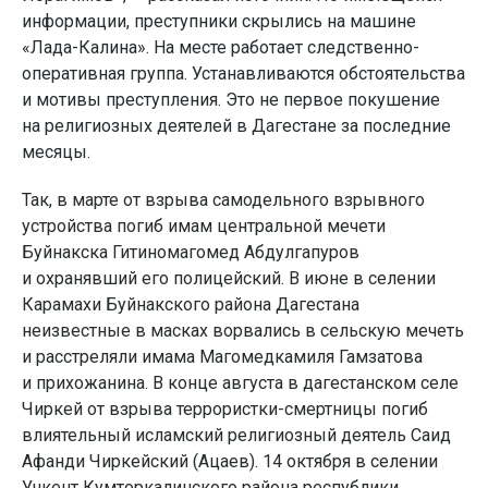
информации, преступники скрылись на машине
«Лада-Калина». На месте работает следственно-
оперативная группа. Устанавливаются обстоятельства
и мотивы преступления. Это не первое покушение
на религиозных деятелей в Дагестане за последние
месяцы.
Так, в марте от взрыва самодельного взрывного
устройства погиб имам центральной мечети
Буйнакска Гитиномагомед Абдулгапуров
и охранявший его полицейский. В июне в селении
Карамахи Буйнакского района Дагестана
неизвестные в масках ворвались в сельскую мечеть
и расстреляли имама Магомедкамиля Гамзатова
и прихожанина. В конце августа в дагестанском селе
Чиркей от взрыва террористки-смертницы погиб
влиятельный исламский религиозный деятель Саид
Афанди Чиркейский (Ацаев). 14 октября в селении
Учкент Кумторкалинского района республики