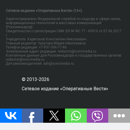
Сетевое издание «Оперативные Вести» (16+).
Зарегистрировано Федеральной службой по надзору в сфере связи,
информационных технологий и массовых коммуникаций
(Роскомнадзор).
Свидетельство о регистрации СМИ ЭЛ № ФС 77 - 69916 от 07.06.2017
г.
Учредитель: Харитонов Константин Николаевич.
Главный редактор: Чухутова Мария Николаевна.
Телефон редакции: +7-937-396-77-86
Электронный адрес редакции: redactor@sorcmedia.ru
Контактные данные для Роскомнадзора и государственных органов:
redactor@sorcmedia.ru
Для рекламодателей: adv@sorcmedia.ru
© 2013-2026
Сетевое издание «Оперативные Вести»