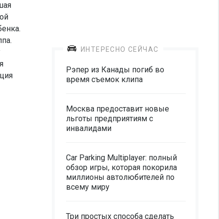
шая
зой
бенка.
па.
ИНТЕРЕСНО СЕЙЧАС
у
я
Рэпер из Канады погиб во
иция
время съемок клипа
Москва предоставит новые
льготы предприятиям с
инвалидами
Car Parking Multiplayer: полный
обзор игры, которая покорила
миллионы автолюбителей по
всему миру
Три простых способа сделать