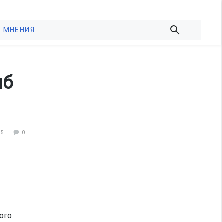
МНЕНИЯ
иб
15
0
и
ого