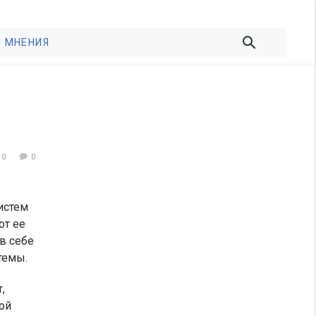
МНЕНИЯ
40
0
систем
от ее
в себе
темы.
,
ой