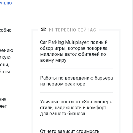
куплю
собно
ИНТЕРЕСНО СЕЙЧАС
Car Parking Multiplayer: полный
обзор игры, которая покорила
внению
миллионы автолюбителей по
изкую
всему миру
ени,
боты
Работы по возведению барьера
на первом реакторе
ния
Уличные зонты от «Зонтмастер»:
яет
стиль, надёжность и комфорт
для вашего бизнеса
От чего зависит стоимость