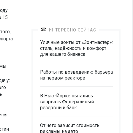
 —
году
о 15
ИНТЕРЕСНО СЕЙЧАС
того,
спорта
Уличные зонты от «Зонтмастер»:
стиль, надёжность и комфорт
для вашего бизнеса
емы
Работы по возведению барьера
на первом реакторе
дачу:
ого
ь
В Нью-Йорке пытались
взорвать Федеральный
резервный банк
ется
От чего зависит стоимость
ргин
рекламы на авто