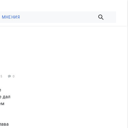
МНЕНИЯ
35
0
е
е дал
ем
лава