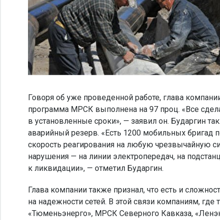
Говоря об уже проведенной работе, глава компании
программа МРСК выполнена на 97 проц. «Все сдел
в установленные сроки», — заявил он. Бударгин т
аварийный резерв. «Есть 1200 мобильных бригад по
скорость реагирования на любую чрезвычайную си
нарушения — на линии электропередач, на подстанц
к ликвидации», — отметил Бударгин.
Глава компании также признал, что есть и сложнос
на надежности сетей. В этой связи компаниям, где
«Тюменьэнерго», МРСК Северного Кавказа, «Ленэн