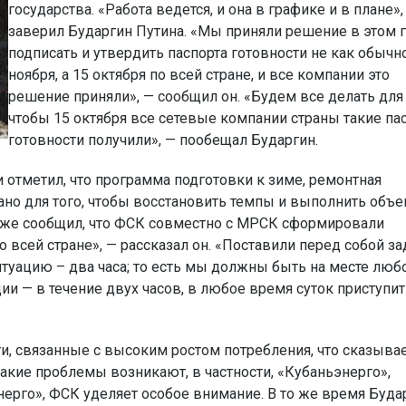
государства. «Работа ведется, и она в графике и в плане»,
заверил Бударгин Путина. «Мы приняли решение в этом 
подписать и утвердить паспорта готовности не как обычн
ноября, а 15 октября по всей стране, и все компании это
решение приняли», — сообщил он. «Будем все делать для 
чтобы 15 октября все сетевые компании страны такие па
готовности получили», — пообещал Бударгин.
 отметил, что программа подготовки к зиме, ремонтная
ано для того, чтобы восстановить темпы и выполнить объ
акже сообщил, что ФСК совместно с МРСК сформировали
 всей стране», — рассказал он. «Поставили перед собой за
туацию – два часа; то есть мы должны быть на месте люб
ии — в течение двух часов, в любое время суток приступит
ти, связанные с высоким ростом потребления, что сказыва
 такие проблемы возникают, в частности, «Кубаньэнерго»,
ерго», ФСК уделяет особое внимание. В то же время Буда